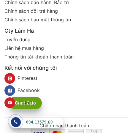
Chính sách bảo hành, Bảo trì
Chính sách đổi trả hàng
Chính sách bảo mật thông tin
Cty Lâm Hà
Tuyển dụng
Liên hệ mua hàng
Thông tin tài khoản thanh toán
Kết nối với chúng tôi
Pinterest
Facebook
Youtube
Chat Zalo
094.13579.69
Chấp nhận thanh toán