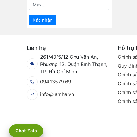
Xác nhận
Liên hệ
Hỗ trợ
261/40/5/12 Chu Văn An,
Chính s
Phường 12, Quận Bình Thạnh,
Quy định
TP. Hồ Chí Minh
Chính s
094.13579.69
Chính sá
Chính sá
info@lamha.vn
Chính s
Chat Zalo