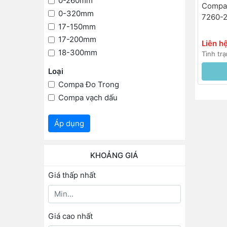
0-260mm
Compa 
0-320mm
7260-
17-150mm
17-200mm
Liên h
18-300mm
Tình trạ
Loại
Compa Đo Trong
Compa vạch dấu
Áp dụng
KHOẢNG GIÁ
Giá thấp nhất
Giá cao nhất