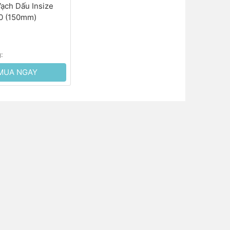
ạch Dấu Insize
0 (150mm)
g:
MUA NGAY