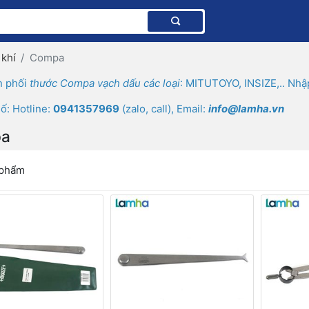
 khí
Compa
n phối
thước Compa vạch dấu các loại
: MITUTOYO, INSIZE,.. Nh
ố: Hotline:
0941357969
(zalo, call), Email:
info@lamha.vn
a
 phẩm