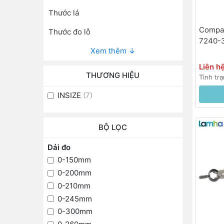
Thước lá
Compa 
Thước đo lỗ
7240-
Xem thêm ↓
Liên h
THƯƠNG HIỆU
Tình trạ
INSIZE
(7)
BỘ LỌC
Dải đo
0-150mm
0-200mm
0-210mm
0-245mm
0-300mm