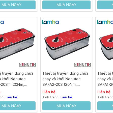
MUA NGAY
MUA NGAY
bị truyền động chữa
Thiết bị truyền động chữa
Thiết bị
à khói Nenutec
cháy và khói Nenutec
cháy và 
-20ST (20Nm,
SAFA2-20S (20Nm,
SAFA1-2
, 50…70s, lò xo hồi
230VAC, 50…70s, lò xo hồi
AC/DC, 5
ệ
Liên hệ
Liên hệ
<35s)
<35s)
ạng:
Liên hệ
Tình trạng:
Liên hệ
Tình trạn
MUA NGAY
MUA NGAY