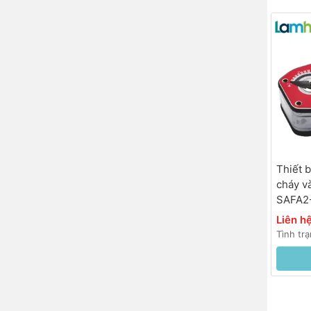
Thiết 
cháy v
SAFA2
230VAC
Liên h
hồi 25s
Tình tr