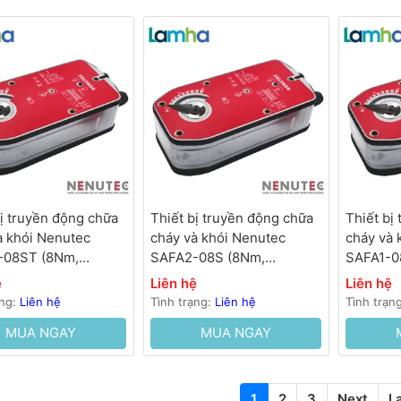
bị truyền động chữa
Thiết bị truyền động chữa
Thiết bị
à khói Nenutec
cháy và khói Nenutec
cháy và 
-08ST (8Nm,
SAFA2-08S (8Nm,
SAFA1-0
, 100…120s, lò xo
230VAC, 100…120s, lò xo
AC/DC, 1
ệ
Liên hệ
Liên hệ
)
hồi 25s)
hồi 25s)
ạng:
Liên hệ
Tình trạng:
Liên hệ
Tình trạn
MUA NGAY
MUA NGAY
1
2
3
Next
L