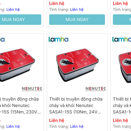
ệ
Liên hệ
Liên hệ
ạng:
Liên hệ
Tình trạng:
Liên hệ
Tình trạn
MUA NGAY
MUA NGAY
bị truyền động chữa
Thiết bị truyền động chữa
Thiết bị
à khói Nenutec
cháy và khói Nenutec
cháy và 
-15S (15Nm, 230V
SASA1-15S (10Nm, 24V
SASA1-1
s)
AC/DC,<30s)
AC/DC,<
ệ
Liên hệ
Liên hệ
ạng:
Liên hệ
Tình trạng:
Liên hệ
Tình trạn