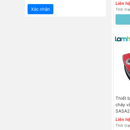
Liên h
Xác nhận
Tình tr
Thiết 
cháy v
SASA2
AC,<30
Liên h
Tình tr