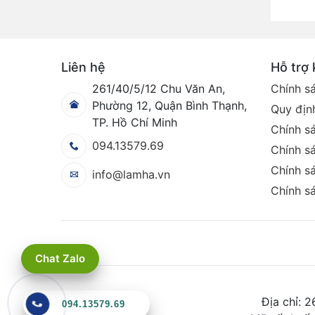
Liên hệ
Hỗ trợ
261/40/5/12 Chu Văn An,
Chính s
Phường 12, Quận Bình Thạnh,
Quy định
TP. Hồ Chí Minh
Chính s
094.13579.69
Chính sá
Chính sá
info@lamha.vn
Chính s
Chat Zalo
Địa chỉ: 
094.13579.69