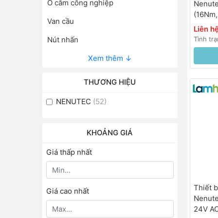
Ổ cắm công nghiệp
Nenut
(16Nm,
Van cầu
Liên h
Tình tr
Nút nhấn
Xem thêm ↓
THƯƠNG HIỆU
NENUTEC
(52)
KHOẢNG GIÁ
Giá thấp nhất
Thiết 
Giá cao nhất
Nenute
24V AC