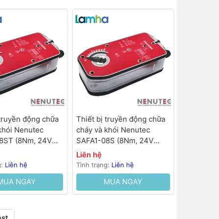
 truyền động chữa
Thiết bị truyền động chữa
khói Nenutec
cháy và khói Nenutec
8ST (8Nm, 24V
SAFA1-08S (8Nm, 24V
00…120s, lò xo
AC/DC, 100…120s, lò xo
Liên hệ
hồi 25s)
g:
Liên hệ
Tình trạng:
Liên hệ
MUA NGAY
MUA NGAY
ast