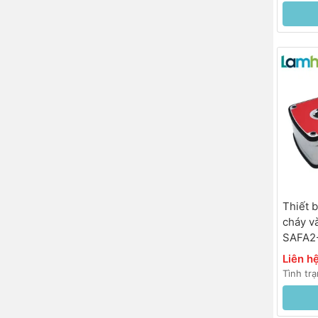
Thiết 
cháy v
SAFA2
230VAC
Liên h
<35s)
Tình tr