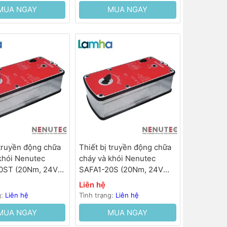
MUA NGAY
MUA NGAY
 truyền động chữa
Thiết bị truyền động chữa
khói Nenutec
cháy và khói Nenutec
0ST (20Nm, 24V
SAFA1-20S (20Nm, 24V
0…70s, lò xo hồi
AC/DC, 50…70s, lò xo hồi
Liên hệ
<35s)
g:
Liên hệ
Tình trạng:
Liên hệ
MUA NGAY
MUA NGAY