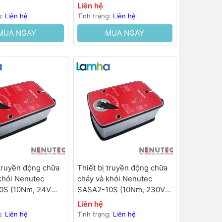
Liên hệ
g:
Liên hệ
Tình trạng:
Liên hệ
MUA NGAY
MUA NGAY
 truyền động chữa
Thiết bị truyền động chữa
khói Nenutec
cháy và khói Nenutec
0S (10Nm, 24V
SASA2-10S (10Nm, 230V
30s)
AC,<30s)
Liên hệ
g:
Liên hệ
Tình trạng:
Liên hệ