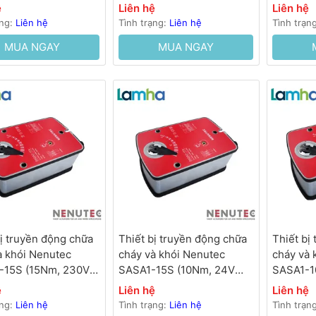
ệ
Liên hệ
Liên hệ
ạng:
Liên hệ
Tình trạng:
Liên hệ
Tình trạn
MUA NGAY
MUA NGAY
bị truyền động chữa
Thiết bị truyền động chữa
Thiết bị
à khói Nenutec
cháy và khói Nenutec
cháy và 
-15S (15Nm, 230V
SASA1-15S (10Nm, 24V
SASA1-1
s)
AC/DC,<30s)
AC/DC,<
ệ
Liên hệ
Liên hệ
ạng:
Liên hệ
Tình trạng:
Liên hệ
Tình trạn