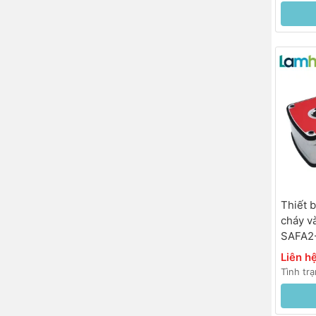
Thiết 
cháy v
SAFA2
230VAC
Liên h
<35s)
Tình tr