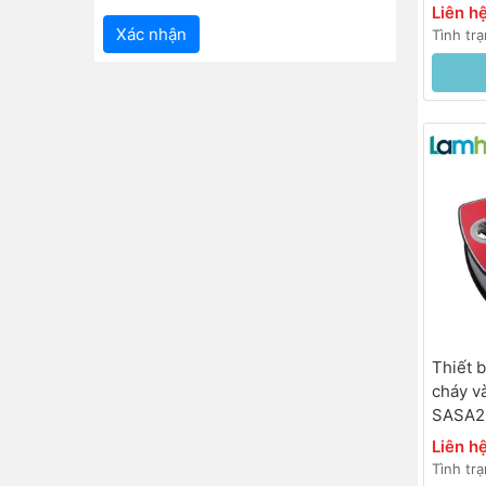
Liên h
Xác nhận
Tình tr
Thiết 
cháy v
SASA2
AC,<30
Liên h
Tình tr