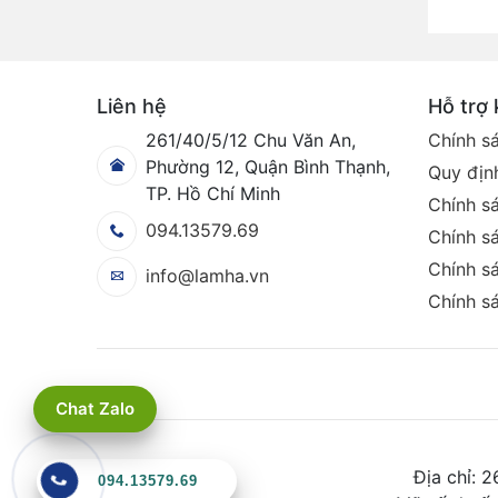
Liên hệ
Hỗ trợ
261/40/5/12 Chu Văn An,
Chính s
Phường 12, Quận Bình Thạnh,
Quy định
TP. Hồ Chí Minh
Chính s
094.13579.69
Chính sá
Chính sá
info@lamha.vn
Chính s
Chat Zalo
Địa chỉ: 
094.13579.69