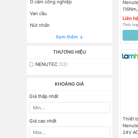
Ổ cắm công nghiệp
Nenut
(16Nm,
Van cầu
Liên h
Tình tr
Nút nhấn
Xem thêm ↓
THƯƠNG HIỆU
NENUTEC
(52)
KHOẢNG GIÁ
Giá thấp nhất
Thiết 
Giá cao nhất
Nenute
24V AC