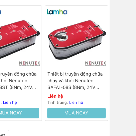
 truyền động chữa
Thiết bị truyền động chữa
khói Nenutec
cháy và khói Nenutec
8ST (8Nm, 24V
SAFA1-08S (8Nm, 24V
00…120s, lò xo
AC/DC, 100…120s, lò xo
Liên hệ
hồi 25s)
g:
Liên hệ
Tình trạng:
Liên hệ
MUA NGAY
MUA NGAY
ast