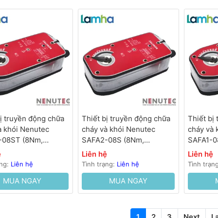
bị truyền động chữa
Thiết bị truyền động chữa
Thiết bị
à khói Nenutec
cháy và khói Nenutec
cháy và 
-08ST (8Nm,
SAFA2-08S (8Nm,
SAFA1-0
, 100…120s, lò xo
230VAC, 100…120s, lò xo
AC/DC, 1
ệ
Liên hệ
Liên hệ
)
hồi 25s)
hồi 25s)
ạng:
Liên hệ
Tình trạng:
Liên hệ
Tình trạn
MUA NGAY
MUA NGAY
1
2
3
Next
L