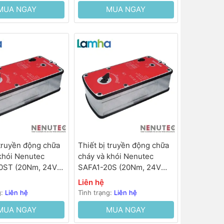
MUA NGAY
MUA NGAY
 truyền động chữa
Thiết bị truyền động chữa
khói Nenutec
cháy và khói Nenutec
0ST (20Nm, 24V
SAFA1-20S (20Nm, 24V
0…70s, lò xo hồi
AC/DC, 50…70s, lò xo hồi
Liên hệ
<35s)
g:
Liên hệ
Tình trạng:
Liên hệ
MUA NGAY
MUA NGAY