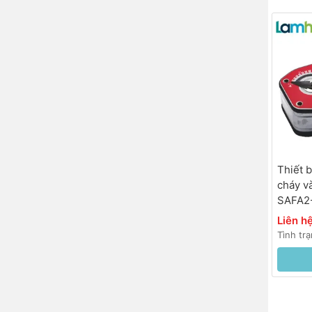
Thiết 
cháy v
SAFA2
230VAC
Liên h
hồi 25s
Tình tr