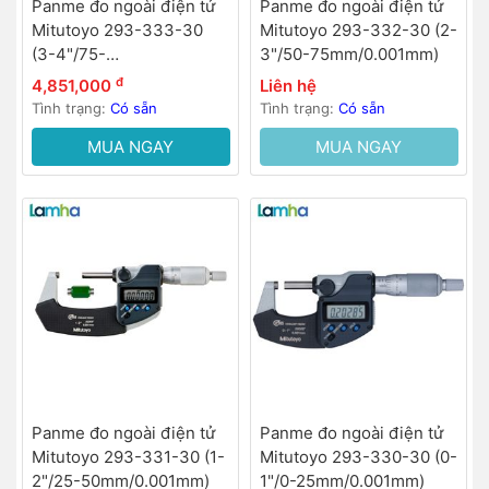
Panme đo ngoài điện tử
Panme đo ngoài điện tử
Mitutoyo 293-333-30
Mitutoyo 293-332-30 (2-
(3-4"/75-
3"/50-75mm/0.001mm)
100mm/0.001mm)
đ
4,851,000
Liên hệ
Tình trạng:
Có sẵn
Tình trạng:
Có sẵn
MUA NGAY
MUA NGAY
Panme đo ngoài điện tử
Panme đo ngoài điện tử
Mitutoyo 293-331-30 (1-
Mitutoyo 293-330-30 (0-
2"/25-50mm/0.001mm)
1"/0-25mm/0.001mm)