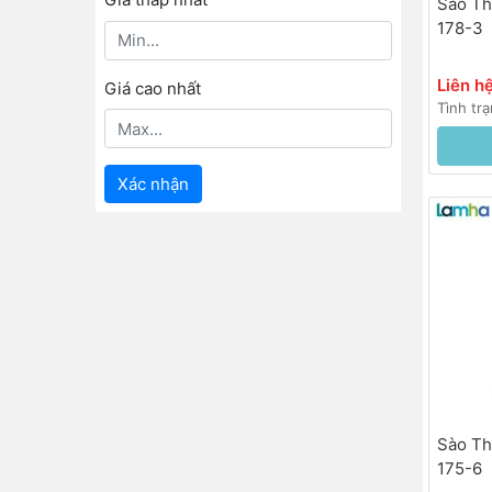
Sào Th
178-3
Liên h
Giá cao nhất
Tình tr
Xác nhận
Sào Th
175-6