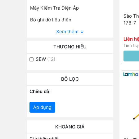
Máy Kiểm Tra Điện Áp
Sào Th
Bộ ghi dữ liệu điện
178-7
Xem thêm ↓
Liên h
Tình tr
THƯƠNG HIỆU
SEW
(12)
BỘ LỌC
Chiều dài
Áp dụng
KHOẢNG GIÁ
Giá thấp nhất