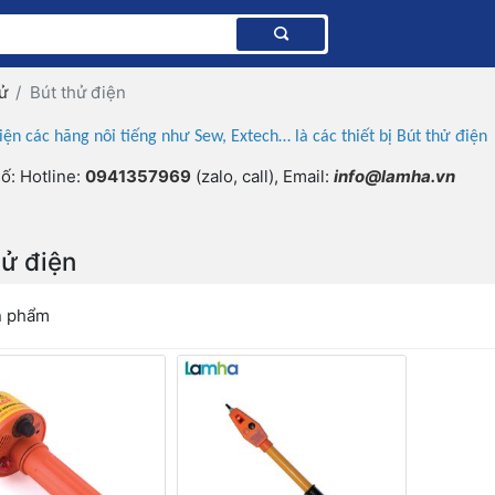
ử
Bút thử điện
iện các hãng nôỉ tiếng như Sew, Extech… là các thiết bị Bút thử điện
ố: Hotline:
0941357969
(zalo, call), Email:
info@lamha.vn
hử điện
n phẩm