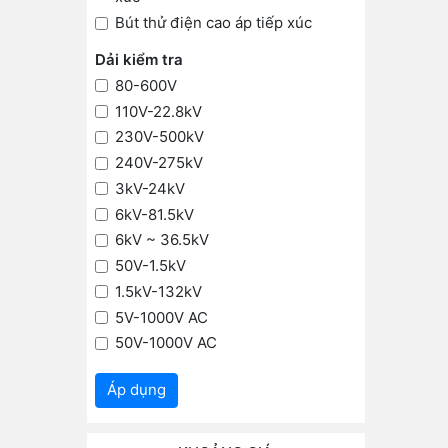
Bút thử điện cao áp tiếp xúc
Dải kiểm tra
80-600V
110V-22.8kV
230V-500kV
240V-275kV
3kV-24kV
6kV-81.5kV
6kV ~ 36.5kV
50V-1.5kV
1.5kV-132kV
5V-1000V AC
50V-1000V AC
Kiểm tra
Áp dụng
Điện áp thấp
Điện áp cao