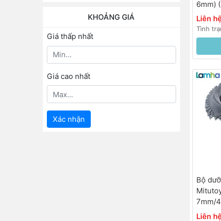
6mm) (
Hệ đo
KHOẢNG GIÁ
Liên h
Hệ mét
Tình tr
Hệ Inch/Mét
Giá thấp nhất
Hệ mét/TPI
Giá cao nhất
Xác nhận
Bộ dưỡ
Mituto
7mm/4-
Liên h