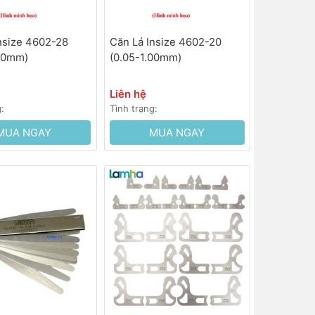
nsize 4602-28
Căn Lá Insize 4602-20
.00mm)
(0.05-1.00mm)
Liên hệ
g:
Tình trạng:
MUA NGAY
MUA NGAY