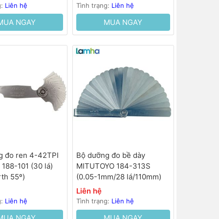
g:
Liên hệ
Tình trạng:
Liên hệ
MUA NGAY
MUA NGAY
g đo ren 4-42TPI
Bộ dưỡng đo bề dày
 188-101 (30 lá)
MITUTOYO 184-313S
th 55º)
(0.05-1mm/28 lá/110mm)
Liên hệ
g:
Liên hệ
Tình trạng:
Liên hệ
MUA NGAY
MUA NGAY