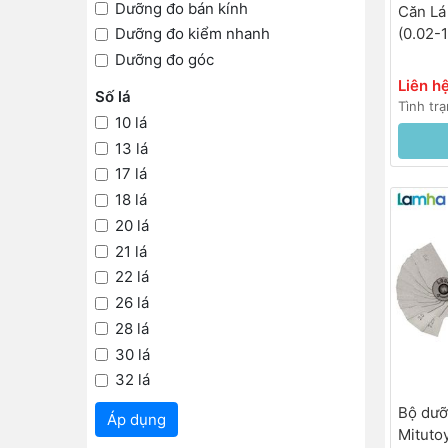
Dưỡng đo bán kính
Căn Lá
Dưỡng đo kiểm nhanh
(0.02-
Dưỡng đo góc
Liên h
Số lá
Tình trạ
10 lá
13 lá
17 lá
18 lá
20 lá
21 lá
22 lá
26 lá
28 lá
30 lá
32 lá
34 lá
Bộ dưỡ
Áp dụng
51 lá
Mituto