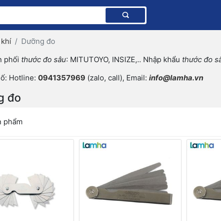
 khí
Dưỡng đo
n phối
thước đo sâu
: MITUTOYO, INSIZE,.. Nhập khẩu
thước đo s
ố: Hotline:
0941357969
(zalo, call), Email:
info@lamha.vn
g đo
n phẩm