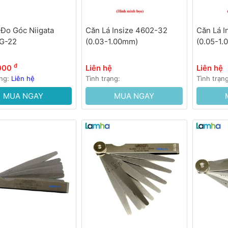
Đo Góc Niigata
Căn Lá Insize 4602-32
Căn Lá I
AG-22
(0.03-1.00mm)
(0.05-1
đ
,000
Liên hệ
Liên hệ
ạng:
Liên hệ
Tình trạng:
Tình trạn
MUA NGAY
MUA NGAY