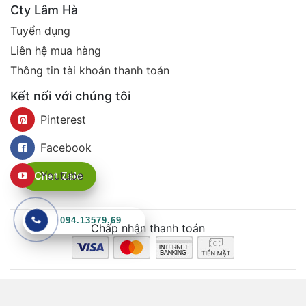
Cty Lâm Hà
Tuyển dụng
Liên hệ mua hàng
Thông tin tài khoản thanh toán
Kết nối với chúng tôi
Pinterest
Facebook
Youtube
Chat Zalo
094.13579.69
Chấp nhận thanh toán
Công ty chủ quản: Công ty TNHH TMDV Lâm Hà
Địa chỉ: 261/40/5/12 Chu Văn An, Phường 12, Quận