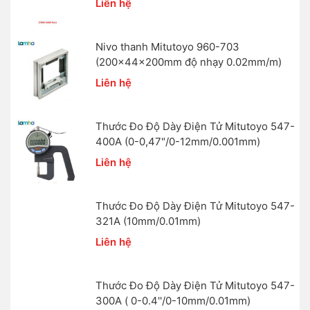
Liên hệ
nghệ hoàn thiện sau nhiều năm kinh nghiệm,
Mitutoyo
tự
hào khi đưa đến tận tay người dùng những sản phẩm hoàn
Nivo thanh Mitutoyo 960-703
thiện nhất với những ưu điểm nổi trội như: Độ chính xác
(200x44x200mm độ nhạy 0.02mm/m)
cao, Dải đo rộng, Độ chia rất nhỏ, Bảo hành dài hạn. Với
Liên hệ
những ưu điểm nổi trội đó và song song với việc thành lập 2
văn phòng tại Hà Nội và TP Hồ Chí Minh để ngày càng chăm
sóc khách hàng tốt hơn.
Mitutoyo Việt Nam
nói riêng
Thước Đo Độ Dày Điện Tử Mitutoyo 547-
và
Mitutoyo
nói chung ngày càng chiếm lĩnh thị trường thiết
400A (0-0,47"/0-12mm/0.001mm)
bị và dụng cụ đo chính xác, và đã vươn lên hàng đầu trong
Liên hệ
lĩnh vực chế tạo các công cụ, thiết bị đo - kiểm tra và luôn là
sự lựa chọn tin cậy hàng đầu của mọi người cũng như nhiều
công ty.
Thước Đo Độ Dày Điện Tử Mitutoyo 547-
321A (10mm/0.01mm)
Công ty TNHH Lâm Hà
là
đại lý phân phối Sản phẩm
Liên hệ
Mitutoyo chính thức tại Tp. Hồ Chí
Minh
,
www.
lamha.vn
luôn cung cấp cho bạn những sản
Thước Đo Độ Dày Điện Tử Mitutoyo 547-
phẩm chính hãng, chất lượng với giá tốt hơn so với giá thị
300A ( 0-0.4''/0-10mm/0.01mm)
trường.