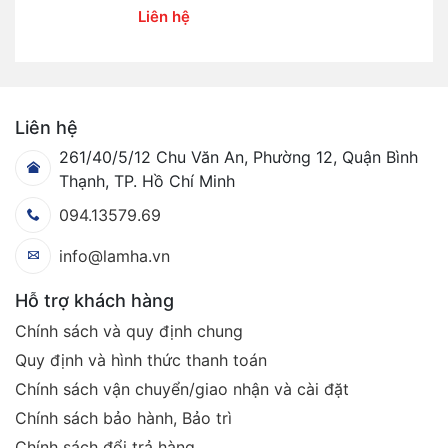
Liên hệ
Với đội ngũ tư vấn nhiệt tình sẽ giúp bạn lựa chọn được Sản
phẩm phù hợp với nhu cầu công việc của bạn. Giao hàng
nhanh 1-2 giờ làm việc với khách hàng nội thành Hồ Chí
Minh, và 1-2 ngày đối với khách hàng ở tỉnh. Bạn sẽ hoàn
Liên hệ
toàn yên tâm và hài lòng khi đến với Công ty của chúng tôi
261/40/5/12 Chu Văn An, Phường 12, Quận Bình
Hãy nhanh tay đặt hàng hoặc liên hệ để ngay với chúng tôi
Thạnh, TP. Hồ Chí Minh
để được giải đáp các thắc mắc và nhận những ưu đãi hấp
094.13579.69
dẫn qua số Hotline:
0941357969
(zalo, call),
Email:
info@lamha.vn
info@lamha.vn
Xem thêm các dòng sản phẩm thước đo lỗ khác
Hỗ trợ khách hàng
Chính sách và quy định chung
Quy định và hình thức thanh toán
Chính sách vận chuyển/giao nhận và cài đặt
Chính sách bảo hành, Bảo trì
Chính sách đổi trả hàng