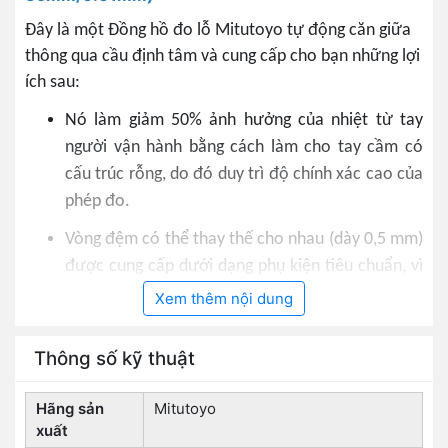
Đây là một Đồng hồ đo lỗ Mitutoyo tự động căn giữa
thông qua cầu định tâm và cung cấp cho bạn những lợi
ích sau:
Nó làm giảm 50% ảnh hưởng của nhiệt từ tay
người vận hành bằng cách làm cho tay cầm có
cấu trúc rỗng, do đó duy trì độ chính xác cao của
phép đo.
Vòng đệm có thể thay thế cho nhau (dày 0,5 mm)
được cung cấp dưới dạng phụ kiện tiêu chuẩn, vì
vậy bạn có thể bật cài đặt trong các bước nhỏ.
Xem thêm nội dung
Các điểm tiếp xúc là cacbua (phạm vi> 18 mm),
Thông số kỹ thuật
mang lại cho bạn độ bền và khả năng chống mài
mòn cao.
Hãng sản
Mitutoyo
Dải đo : 18-35mm
xuất