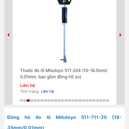
m/
Thước đo lỗ Mitutoyo 511-204 (10-18.5mm/
Th
0.01mm, bao gồm đồng hồ so)
18
Liên hệ
Li
Tình trạng:
Liên hệ
Tìn
Đồng hồ đo lỗ Mitutoyo 511-711-20 (18-
35mm/0.01mm)